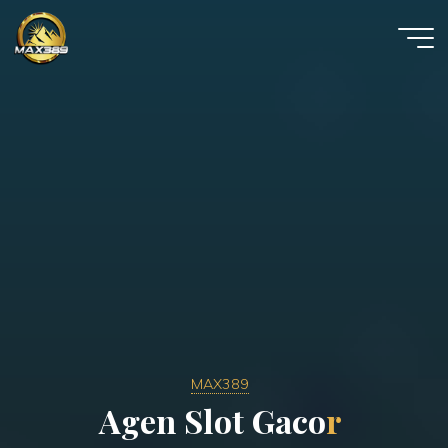
Skip
to
content
SuperAtou
MAX389
A
g
е
n
S
l
o
t
G
a
c
o
r