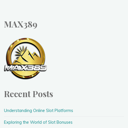
MAX389
Recent Posts
Understanding Online Slot Platforms
Exploring the World of Slot Bonuses