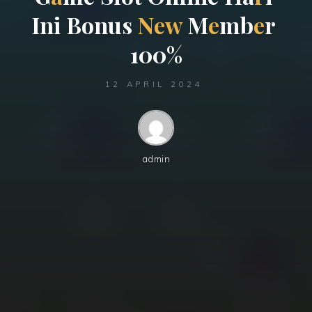
I
n
і
B
o
n
u
s
N
е
w
M
е
m
b
е
r
1
0
0
%
12 APRIL 2024
admin