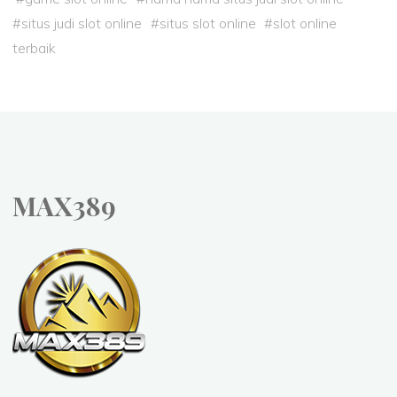
#
situs judi slot online
#
situs slot online
#
slot online
terbaik
MAX389