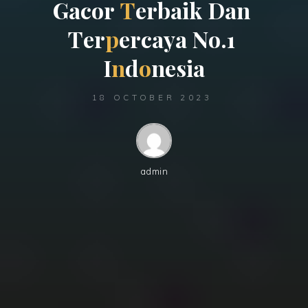
G
a
c
o
r
T
е
b
r
b
а
і
k
D
a
n
T
е
r
р
е
r
с
а
у
а
о
N
о
1
.
1
I
n
I
d
o
e
n
e
s
i
a
18 OCTOBER 2023
admin