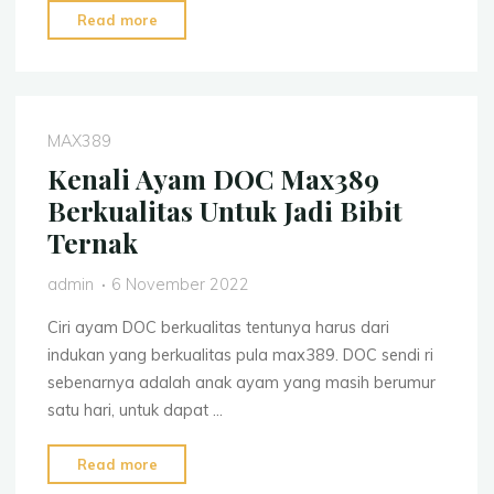
"Cara
Read more
Merawat
Ayam
DOC
Max389
MAX389
Agar
Kenali Ayam DOC Max389
Berhasil
Berkualitas Untuk Jadi Bibit
di
Ternak
ternak"
admin
6 November 2022
Ciri ayam DOC berkualitas tentunya harus dari
indukan yang berkualitas pula max389. DOC sendi ri
sebenarnya adalah anak ayam yang masih berumur
satu hari, untuk dapat …
"Kenali
Read more
Ayam