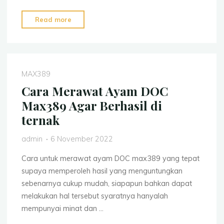
"Kenali
Read more
Ayam
DOC
Max389
Berkualitas
MAX389
Untuk
Cara Merawat Ayam DOC
Jadi
Max389 Agar Berhasil di
Bibit
ternak
Ternak"
admin
6 November 2022
Cara untuk merawat ayam DOC max389 yang tepat
supaya memperoleh hasil yang menguntungkan
sebenarnya cukup mudah, siapapun bahkan dapat
melakukan hal tersebut syaratnya hanyalah
mempunyai minat dan …