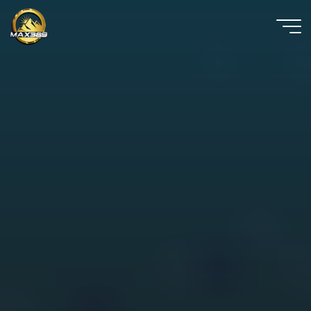
Skip
to
content
SuperAtou