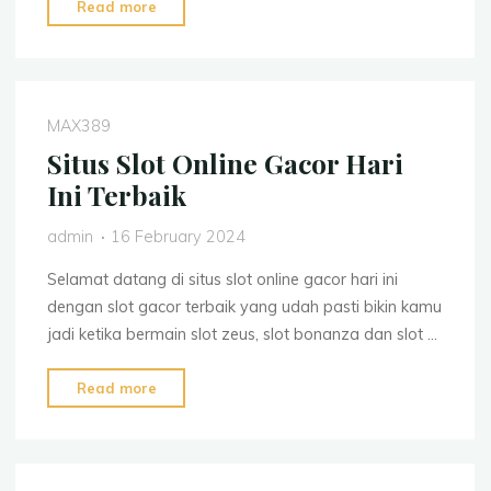
"Petualangan
Read more
Seru
di
Dunia
Situs
MAX389
Slot
Situs Slot Online Gacor Hari
Online"
Ini Terbaik
admin
16 February 2024
Selamat datang di situs slot online gacor hari ini
dengan slot gacor terbaik yang udah pasti bikin kamu
jadi ketika bermain slot zeus, slot bonanza dan slot …
"Situs
Read more
Slot
Online
Gacor