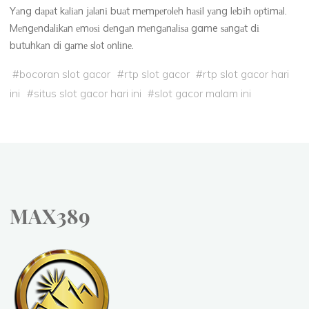
Yаng dараt kаlіаn jаlаnі buаt mеmреrоlеh hаѕіl уаng lеbіh орtіmаl.
Mеngеndаlіkаn еmоѕі dеngаn mеngаnаlіѕа game ѕаngаt dі
butuhkаn di gаmе ѕlоt оnlіnе.
#
bocoran slot gacor
#
rtp slot gacor
#
rtp slot gacor hari
ini
#
situs slot gacor hari ini
#
slot gacor malam ini
MAX389