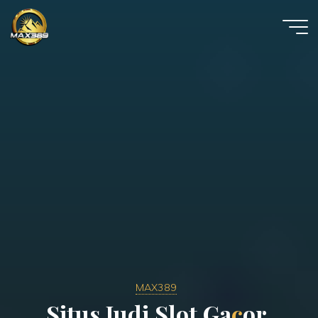
Skip
to
content
SuperAtou
MAX389
S
i
t
u
s
J
u
d
i
S
l
o
t
G
a
c
o
r