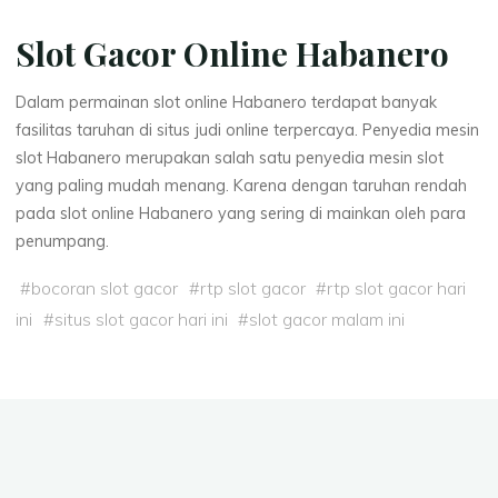
Slot Gacor Online Habanero
Dalam permainan slot online Habanero terdapat banyak
fasilitas taruhan di situs judi online terpercaya. Penyedia mesin
slot Habanero merupakan salah satu penyedia mesin slot
yang paling mudah menang. Karena dengan taruhan rendah
pada slot online Habanero yang sering di mainkan oleh para
penumpang.
#
bocoran slot gacor
#
rtp slot gacor
#
rtp slot gacor hari
ini
#
situs slot gacor hari ini
#
slot gacor malam ini