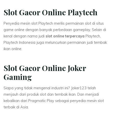
Slot Gacor Online Playtech
Penyedia mesin slot Playtech merilis permainan slot di situs
game online dengan banyak perbedaan gameplay. Selain di
kenal dengan nama judi
slot online terpercaya
Playtech,
Playtech Indonesia juga meluncurkan permainan judi tembak
ikan online.
Slot Gacor Online Joker
Gaming
Siapa yang tidak mengenal industri ini? Joker123 telah
menjauh dari produk slot dan tembak ikan. Dan menjadi
kebalikan dari Pragmatic Play sebagai penyedia mesin slot
terbaik di Asia.