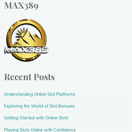
MAX389
Recent Posts
Understanding Online Slot Platforms
Exploring the World of Slot Bonuses
Getting Started with Online Slots
Playing Slots Online with Confidence