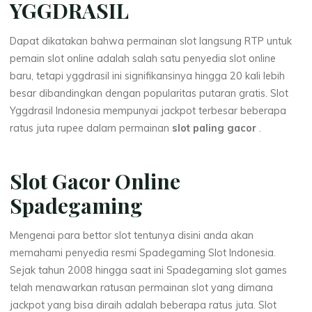
YGGDRASIL
Dapat dikatakan bahwa permainan slot langsung RTP untuk
pemain slot online adalah salah satu penyedia slot online
baru, tetapi yggdrasil ini signifikansinya hingga 20 kali lebih
besar dibandingkan dengan popularitas putaran gratis. Slot
Yggdrasil Indonesia mempunyai jackpot terbesar beberapa
ratus juta rupee dalam permainan
slot paling gacor
.
Slot Gacor Online
Spadegaming
Mengenai para bettor slot tentunya disini anda akan
memahami penyedia resmi Spadegaming Slot Indonesia.
Sejak tahun 2008 hingga saat ini Spadegaming slot games
telah menawarkan ratusan permainan slot yang dimana
jackpot yang bisa diraih adalah beberapa ratus juta. Slot