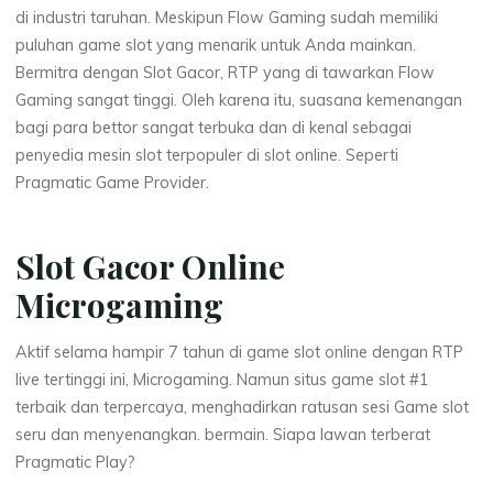
di industri taruhan. Meskipun Flow Gaming sudah memiliki
puluhan game slot yang menarik untuk Anda mainkan.
Bermitra dengan Slot Gacor, RTP yang di tawarkan Flow
Gaming sangat tinggi. Oleh karena itu, suasana kemenangan
bagi para bettor sangat terbuka dan di kenal sebagai
penyedia mesin slot terpopuler di slot online. Seperti
Pragmatic Game Provider.
Slot Gacor Online
Microgaming
Aktif selama hampir 7 tahun di game slot online dengan RTP
live tertinggi ini, Microgaming. Namun situs game slot #1
terbaik dan terpercaya, menghadirkan ratusan sesi Game slot
seru dan menyenangkan. bermain. Siapa lawan terberat
Pragmatic Play?