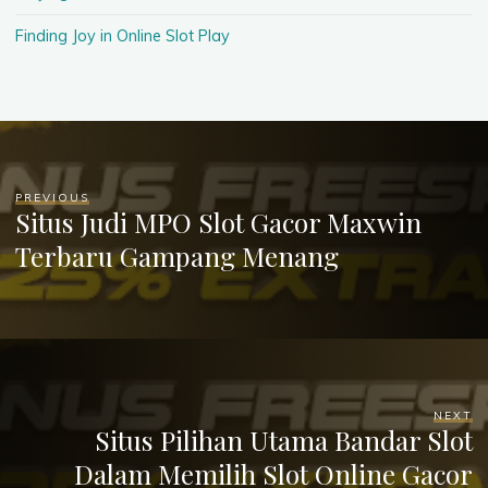
Finding Joy in Online Slot Play
PREVIOUS
Situs Judi MPO Slot Gacor Maxwin
Terbaru Gampang Menang
NEXT
Situs Pilihan Utama Bandar Slot
Dalam Memilih Slot Online Gacor